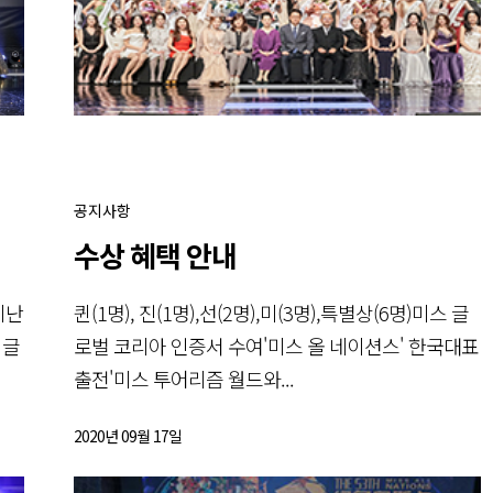
공지사항
수상 혜택 안내
지난
퀸(1명), 진(1명),선(2명),미(3명),특별상(6명)미스 글
 글
로벌 코리아 인증서 수여'미스 올 네이션스' 한국대표
출전'미스 투어리즘 월드와...
2020년 09월 17일