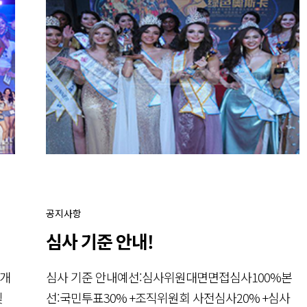
공지사항
심사 기준 안내!
 개
심사 기준 안내예선:심사위원대면면접심사100%본
및
선:국민투표30% +조직위원회 사전심사20% +심사