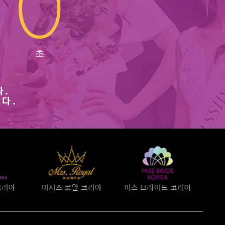
0
다.
니다.
코리아
미스 브라이드 코리아
선덕여왕 선발대회
미