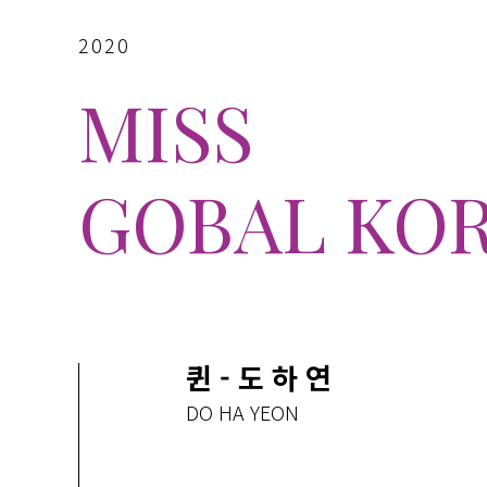
2020
MISS
GOBAL KO
퀸 - 도 하 연
DO HA YEON